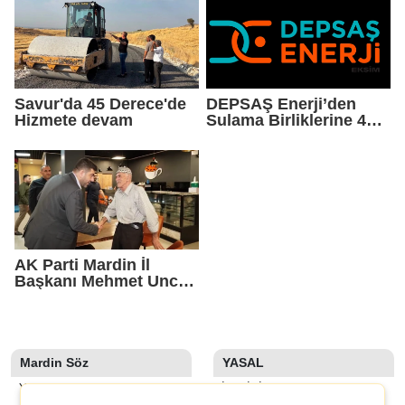
Savur'da 45 Derece'de
DEPSAŞ Enerji’den
Hizmete devam
Sulama Birliklerine 48
Saatlik Can Suyu
AK Parti Mardin İl
Başkanı Mehmet Uncu:
"Doğayı Korumak,
Geleceğimizi
Korumaktır"
Mardin Söz
YASAL
YAZARLAR
İLETIŞIM