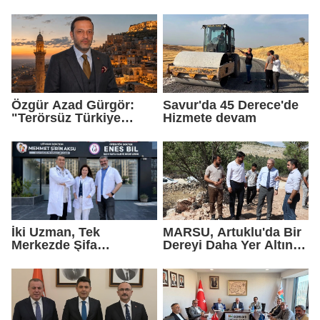
Gelmedik, Yeniden
Birleştirdi
Geldik"
Özgür Azad Gürgör:
Savur'da 45 Derece'de
"Terörsüz Türkiye
Hizmete devam
Protokolü Mardin
Turizmi İçin Yeni Bir
Dönemin Başlangıcıdır"
İki Uzman, Tek
MARSU, Artuklu'da Bir
Merkezde Şifa
Dereyi Daha Yer Altına
Dağıtacak
Alıyor