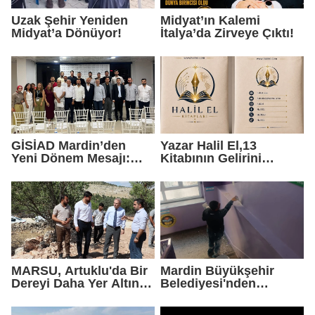
Uzak Şehir Yeniden
Midyat’ın Kalemi
Midyat’a Dönüyor!
İtalya’da Zirveye Çıktı!
GİSİAD Mardin’den
Yazar Halil El,13
Yeni Dönem Mesajı:
Kitabının Gelirini
Daha Çok Sahada,
Öğrencilere Ayırdı
Daha Çok Üretim
MARSU, Artuklu'da Bir
Mardin Büyükşehir
Dereyi Daha Yer Altına
Belediyesi'nden
Alıyor
Okullarda Yaz Mesaisi