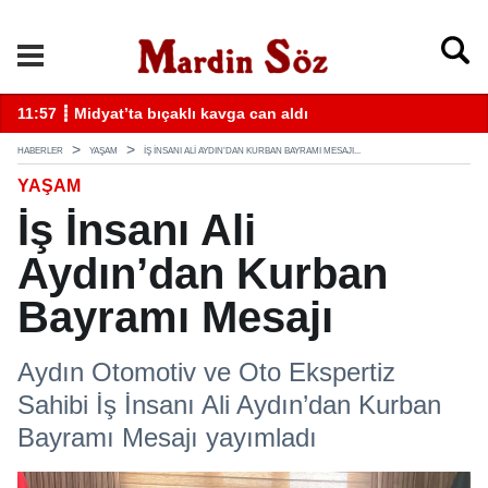
k
11:57 ┋ Midyat’ta bıçaklı kavga can aldı
11
HABERLER
YAŞAM
İŞ İNSANI ALI AYDIN’DAN KURBAN BAYRAMI MESAJI...
YAŞAM
İş İnsanı Ali
Aydın’dan Kurban
Bayramı Mesajı
Aydın Otomotiv ve Oto Ekspertiz
Sahibi İş İnsanı Ali Aydın’dan Kurban
Bayramı Mesajı yayımladı