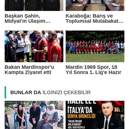
Başkan Şahin,
Karaboğa: Barış ve
Midyat'ın Ulaşım
Toplumsal Mutabakat
Yatırımlarını Ankara'ya
Ekonomiyi
Taşıdı
Güçlendirecek
Bakan Mardinspor'u
Mardin 1969 Spor, 18
Kampta Ziyaret etti
Yıl Sonra 1. Lig'e Hazır
BUNLAR DA
İLGİNİZİ ÇEKEBİLİR