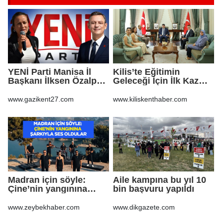
YENİ Parti Manisa İl
Kilis’te Eğitimin
Başkanı İlksen Özalper
Geleceği İçin İlk Kazma
tutuklandı
Vuruldu!
www.gazikent27.com
www.kiliskenthaber.com
Madran için söyle:
Aile kampına bu yıl 10
Çine’nin yangınına
bin başvuru yapıldı
şarkıyla ses oldular
www.zeybekhaber.com
www.dikgazete.com