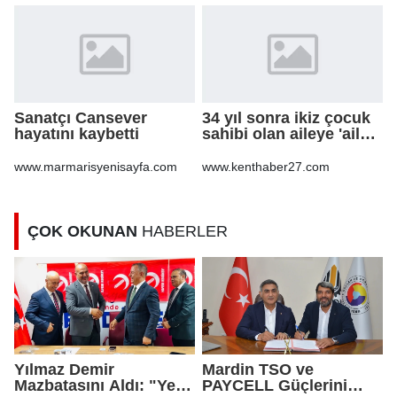
Sanatçı Cansever
34 yıl sonra ikiz çocuk
hayatını kaybetti
sahibi olan aileye 'aile
danışmanlığı' desteği
www.marmarisyenisayfa.com
www.kenthaber27.com
ÇOK OKUNAN
HABERLER
Yılmaz Demir
Mardin TSO ve
Mazbatasını Aldı: "Yeni
PAYCELL Güçlerini