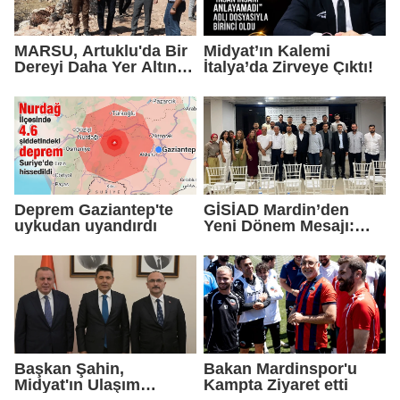
MARSU, Artuklu'da Bir
Midyat’ın Kalemi
Dereyi Daha Yer Altına
İtalya’da Zirveye Çıktı!
Alıyor
Deprem Gaziantep'te
GİSİAD Mardin’den
uykudan uyandırdı
Yeni Dönem Mesajı:
Daha Çok Sahada,
Daha Çok Üretim
Başkan Şahin,
Bakan Mardinspor'u
Midyat'ın Ulaşım
Kampta Ziyaret etti