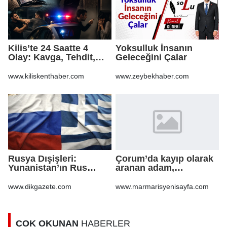
Kilis’te 24 Saatte 4
Yoksulluk İnsanın
Olay: Kavga, Tehdit,
Geleceğini Çalar
Hakaret ve Mala Zarar
Verme
www.kiliskenthaber.com
www.zeybekhaber.com
Rusya Dışişleri:
Çorum’da kayıp olarak
Yunanistan’ın Rus
aranan adam,
gazından vazgeçmesi
şarampole yuvarlanan
ekonomiye pahalıya
otomobilinin altında ölü
www.dikgazete.com
www.marmarisyenisayfa.com
mal olacak
bulundu
ÇOK OKUNAN
HABERLER