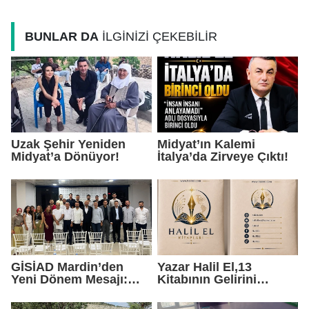
Yatırımlarını Ankara'ya
Taşıdı
BUNLAR DA
İLGİNİZİ ÇEKEBİLİR
Uzak Şehir Yeniden
Midyat’ın Kalemi
Midyat’a Dönüyor!
İtalya’da Zirveye Çıktı!
GİSİAD Mardin’den
Yazar Halil El,13
Yeni Dönem Mesajı:
Kitabının Gelirini
Daha Çok Sahada,
Öğrencilere Ayırdı
Daha Çok Üretim