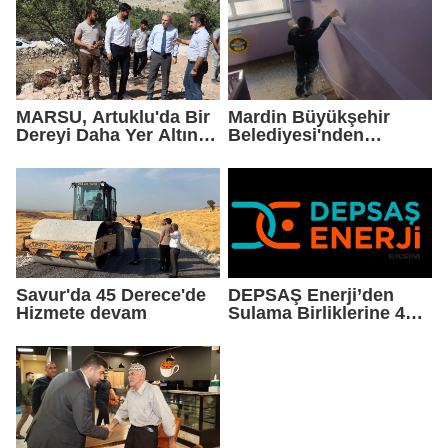
MARSU, Artuklu'da Bir
Mardin Büyükşehir
Dereyi Daha Yer Altına
Belediyesi'nden
Alıyor
Okullarda Yaz Mesaisi
Savur'da 45 Derece'de
DEPSAŞ Enerji’den
Hizmete devam
Sulama Birliklerine 48
Saatlik Can Suyu