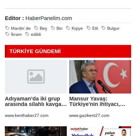
Editor :
HaberPanelim.com
Mardin´de
Beş
Bin
Kişiye
Etli
Bulgur
İkram
edildi
TÜRKİYE GÜNDEMİ
Adıyaman’da iki grup
Mansur Yavaş:
arasında silahlı kavga:
Türkiye'nin ihtiyacı,
3 yaralı
kapalı kapılar ardındaki
mutabakatlar değil
www.kenthaber27.com
www.gazikent27.com