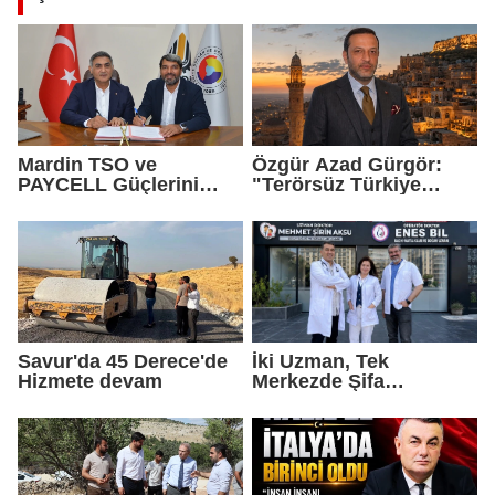
Mardin TSO ve
Özgür Azad Gürgör:
PAYCELL Güçlerini
"Terörsüz Türkiye
Birleştirdi
Protokolü Mardin
Turizmi İçin Yeni Bir
Dönemin Başlangıcıdır"
Savur'da 45 Derece'de
İki Uzman, Tek
Hizmete devam
Merkezde Şifa
Dağıtacak