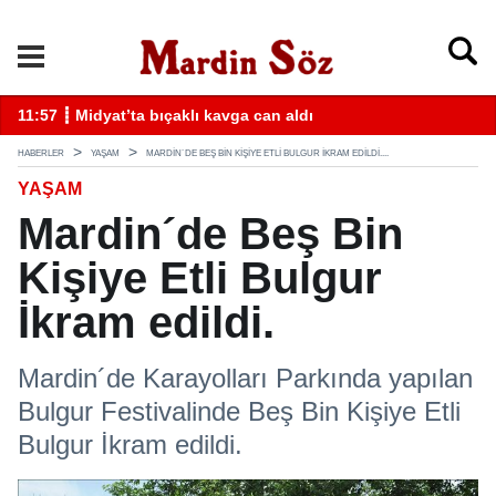
k
11:57 ┋ Midyat’ta bıçaklı kavga can aldı
11
HABERLER
YAŞAM
MARDIN´DE BEŞ BIN KIŞIYE ETLI BULGUR İKRAM EDILDI....
YAŞAM
Mardin´de Beş Bin
Kişiye Etli Bulgur
İkram edildi.
Mardin´de Karayolları Parkında yapılan
Bulgur Festivalinde Beş Bin Kişiye Etli
Bulgur İkram edildi.