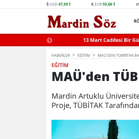
USD
47,59
EUR
55,06
R
ne Trafiğe Kapatılacak
Mid
HABERLER
EĞİTİM
MAÜ'DEN TÜBİRTAK BAŞ
EĞİTİM
MAÜ'den TÜBİ
Mardin Artuklu Üniversite
Proje, TÜBİTAK Tarafınd