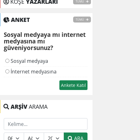
KÖŞE
YAZARLARI
TÜMÜ
ANKET
TÜMÜ
Sosyal medyaya mı internet
medyasına mı
güveniyorsunuz?
Sosyal medyaya
İnternet medyasına
ARŞİV
ARAMA
ARA