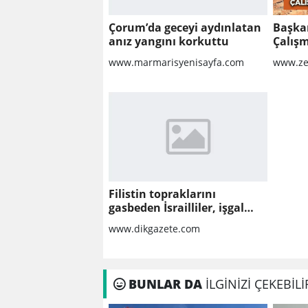
Çorum’da geceyi aydınlatan
Başka
anız yangını korkuttu
Çalışm
Etti
www.marmarisyenisayfa.com
www.ze
Filistin topraklarını
gasbeden İsrailliler, işgal
altındaki Batı Şeria’daki
www.dikgazete.com
saldırılarını sürdürdü
BUNLAR DA
İLGİNİZİ ÇEKEBİLİ