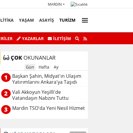
MARDIN
LİTİKA
YAŞAM
ASAYİŞ
TURİZM
faz Personeli Günü’ne Özel Satranç
Savur’da “Sky Adve
RİLER
YAZARLAR
İLETIŞIM
Turnuvası
ÇOK
OKUNANLAR
Gün
Hafta
Ay
Başkan Şahin, Midyat'ın Ulaşım
1
Yatırımlarını Ankara'ya Taşıdı
Vali Akkoyun Yeşilli'de
2
Vatandaşın Nabzını Tuttu
Mardin TSO'da Yeni Nesil Hizmet
3