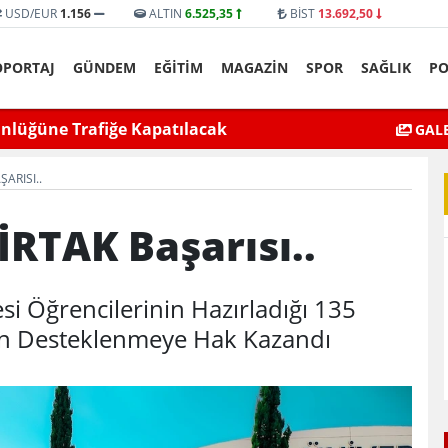
USD/EUR
1.156
ALTIN
6.525,35
BİST
13.692,50
ÖPORTAJ
GÜNDEM
EĞİTİM
MAGAZİN
SPOR
SAĞLIK
PO
yat’ta bıçaklı kavga can aldı
Mardin’de Ceza İn
GALE
ARISI..
RTAK Başarısı..
si Öğrencilerinin Hazırladığı 135
an Desteklenmeye Hak Kazandı