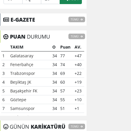
E-GAZETE
TÜMÜ
PUAN
DURUMU
TÜMÜ
TAKIM
O
Puan
AV.
1
Galatasaray
34
77
+47
2
Fenerbahçe
34
74
+40
3
Trabzonspor
34
69
+22
4
Beşiktaş JK
34
60
+19
5
Başakşehir FK
34
57
+23
6
Göztepe
34
55
+10
7
Samsunspor
34
51
+1
8
Çaykur Rizespor
34
41
-6
9
GÜNÜN
Konyaspor
KARİKATÜRÜ
34
40
-7
TÜMÜ