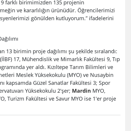
19 farklı birimimizden 135 projenin
meğin ve kararlılığın ürünüdür. Öğrencilerimizi
syenlerimizi gönülden kutluyorum.” ifadelerini
Dağılımı
an 13 birimin proje dağılımı şu şekilde sıralandı:
i (İİBF) 17, Mühendislik ve Mimarlık Fakültesi 9, Tıp
rogramında yer aldı. Kızıltepe Tarım Bilimleri ve
izmetleri Meslek Yüksekokulu (MYO) ve Nusaybin
Aynı kapsamda Güzel Sanatlar Fakültesi 3; Spor
servatuvarı Yüksekokulu 2'şer;
Mardin
MYO,
O, Turizm Fakültesi ve Savur MYO ise 1'er proje