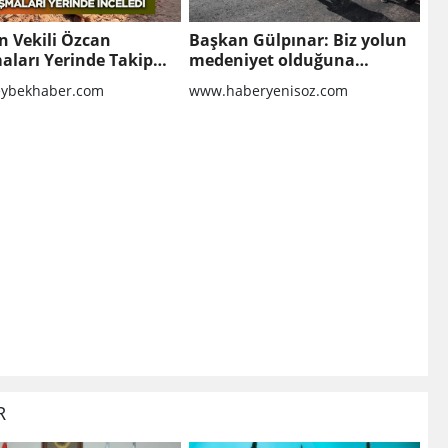
n Vekili Özcan
Başkan Gülpınar: Biz yolun
aları Yerinde Takip
medeniyet olduğuna
inanıyoruz
ybekhaber.com
www.haberyenisoz.com
R