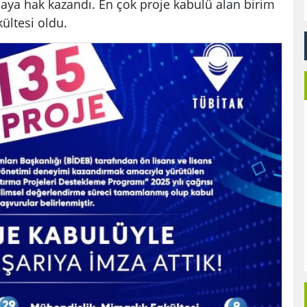
ya hak kazandı. En çok proje kabulü alan birim
akültesi oldu.