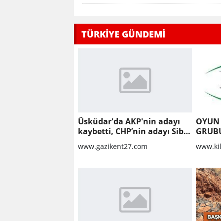
TÜRKİYE GÜNDEMİ
Üsküdar'da AKP'nin adayı
OYUN
kaybetti, CHP’nin adayı Sibel
GRUBU
Tan Çetinkaya Başkan Vekili
İŞİ
www.gazikent27.com
www.ki
seçildi