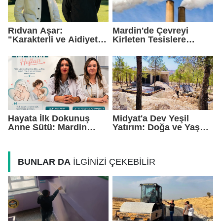
Rıdvan Aşar:
Mardin'de Çevreyi
"Karakterli ve Aidiyet
Kirleten Tesislere
Duygusu Yüksek Bir
Rekor Ceza: 2,6 Milyon
Kadro Kuruyoruz"
TL Yaptırım
Hayata İlk Dokunuş
Midyat'a Dev Yeşil
Anne Sütü: Mardin
Yatırım: Doğa ve Yaşam
EAH'den Anlamlı
Kompleksi Yükseliyor
Farkındalık Çağrısı
BUNLAR DA
İLGİNİZİ ÇEKEBİLİR