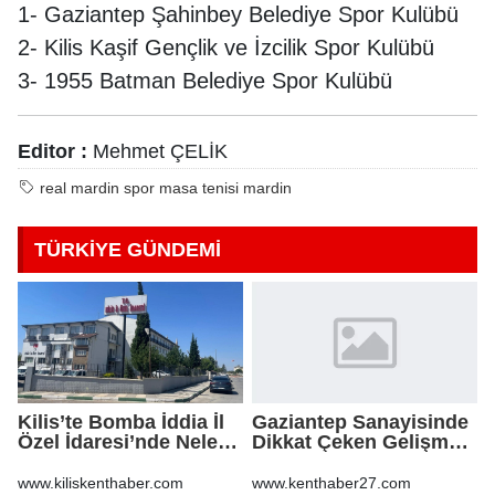
1- Gaziantep Şahinbey Belediye Spor Kulübü
2- Kilis Kaşif Gençlik ve İzcilik Spor Kulübü
3- 1955 Batman Belediye Spor Kulübü
Editor :
Mehmet ÇELİK
real mardin spor masa tenisi mardin
TÜRKİYE GÜNDEMİ
Kilis’te Bomba İddia İl
Gaziantep Sanayisinde
Özel İdaresi’nde Neler
Dikkat Çeken Gelişme,
Oluyor?
Uslu Group Finansal
Yeniden Yapılandırma
www.kiliskenthaber.com
www.kenthaber27.com