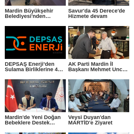
Mardin Büyükşehir
Savur'da 45 Derece'de
Belediyesi'nden
Hizmete devam
Okullarda Yaz Mesaisi
DEPSAŞ Enerji’den
AK Parti Mardin İl
Sulama Birliklerine 48
Başkanı Mehmet Uncu:
Saatlik Can Suyu
"Doğayı Korumak,
Geleceğimizi
Korumaktır"
Mardin'de Yeni Doğan
Veysi Duyan'dan
Bebeklere Destek
MARTİD'e Ziyaret
Paketi