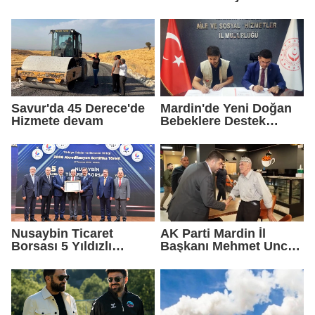
Gelmedik, Yeniden
Geldik"
Savur'da 45 Derece'de
Mardin'de Yeni Doğan
Hizmete devam
Bebeklere Destek
Paketi
Nusaybin Ticaret
AK Parti Mardin İl
Borsası 5 Yıldızlı
Başkanı Mehmet Uncu:
Akreditasyonunu
"Doğayı Korumak,
Yeniden Aldı
Geleceğimizi
Korumaktır"