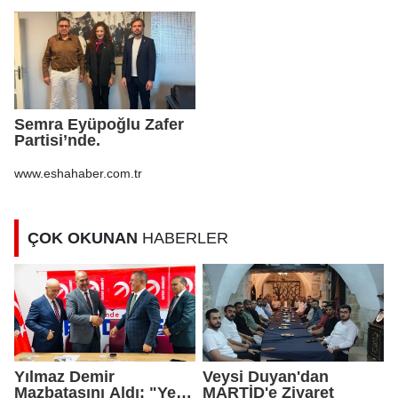
Semra Eyüpoğlu Zafer
Partisi’nde.
www.eshahaber.com.tr
ÇOK OKUNAN
HABERLER
Yılmaz Demir
Veysi Duyan'dan
Mazbatasını Aldı: "Yeni
MARTİD'e Ziyaret