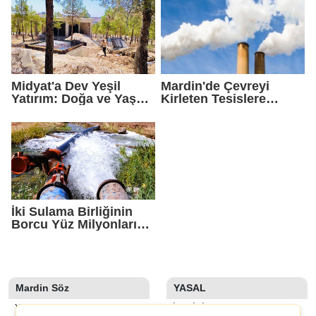
Midyat'a Dev Yeşil
Mardin'de Çevreyi
Yatırım: Doğa ve Yaşam
Kirleten Tesislere
Kompleksi Yükseliyor
Rekor Ceza: 2,6 Milyon
TL Yaptırım
İki Sulama Birliğinin
Borcu Yüz Milyonları
Aştı
Mardin Söz
YASAL
YAZARLAR
İLETIŞIM