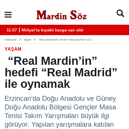
k
11:57 ┋ Midyat’ta bıçaklı kavga can aldı
11
HABERLER
YAŞAM
“REAL MARDIN’IN” HEDEFI “REAL MADRID” ILE O...
YAŞAM
“Real Mardin’in”
hedefi “Real Madrid”
ile oynamak
Erzincan’da Doğu Anadolu ve Güney
Doğu Anadolu Bölgesi Gençler Masa
Tenisi Takım Yarışmaları büyük ilgi
görüyor. Yapılan yarışmalara katılan