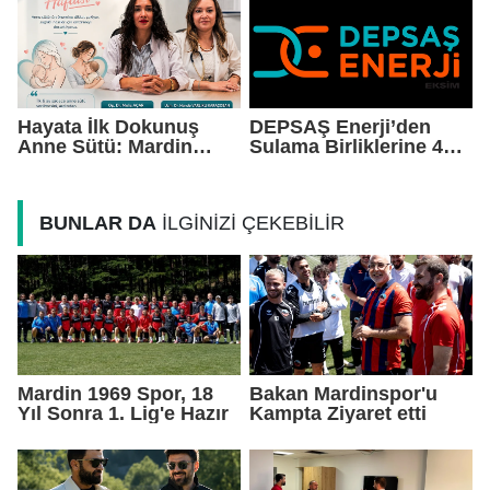
Hayata İlk Dokunuş
DEPSAŞ Enerji’den
Anne Sütü: Mardin
Sulama Birliklerine 48
EAH'den Anlamlı
Saatlik Can Suyu
Farkındalık Çağrısı
BUNLAR DA
İLGİNİZİ ÇEKEBİLİR
Mardin 1969 Spor, 18
Bakan Mardinspor'u
Yıl Sonra 1. Lig'e Hazır
Kampta Ziyaret etti