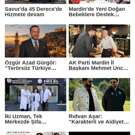
Savur'da 45 Derece'de
Mardin'de Yeni Doğan
Hizmete devam
Bebeklere Destek
Paketi
Özgür Azad Gürgör:
AK Parti Mardin İl
"Terörsüz Türkiye
Başkanı Mehmet Uncu:
Protokolü Mardin
"Doğayı Korumak,
Turizmi İçin Yeni Bir
Geleceğimizi
Dönemin Başlangıcıdır"
Korumaktır"
İki Uzman, Tek
Rıdvan Aşar:
Merkezde Şifa
"Karakterli ve Aidiyet
Dağıtacak
Duygusu Yüksek Bir
Kadro Kuruyoruz"