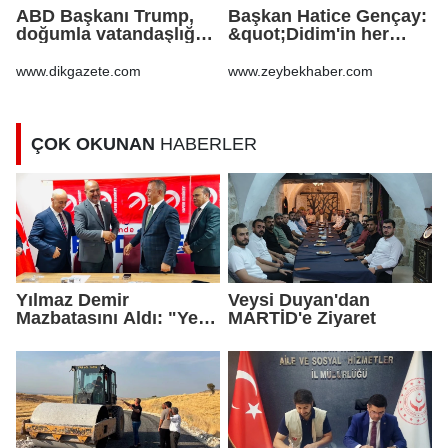
ABD Başkanı Trump,
Başkan Hatice Gençay:
doğumla vatandaşlığa
&quot;Didim'in her
yönelik kısıtlamaları
noktasında gece
genişleten
gündüz
www.dikgazete.com
www.zeybekhaber.com
kararnameler imzaladı
sahadayız&quot;
ÇOK OKUNAN
HABERLER
Yılmaz Demir
Veysi Duyan'dan
Mazbatasını Aldı: "Yeni
MARTİD'e Ziyaret
Gelmedik, Yeniden
Geldik"