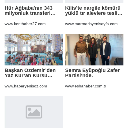
Hür Ağbaba'nın 343
Kilis’te nargile kömürü
milyonluk transferi
yüklü tır alevlere teslim
MASAK raporunda! Veli
oldu
Ağbaba'ya milyonlar
www.kenthaber27.com
www.marmarisyenisayfa.com
gitmiş
Başkan Özdemir’den
Semra Eyüpoğlu Zafer
Yaz Kur’an Kursu
Partisi’nde.
öğrencilerine ziyaret
www.haberyenisoz.com
www.eshahaber.com.tr