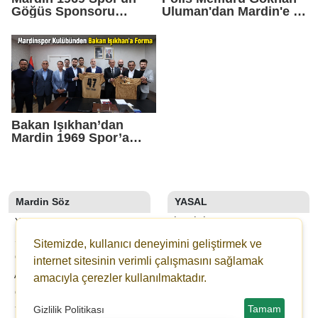
Göğüs Sponsoru
Uluman'dan Mardin'e 3
Mahmood Coffee Oldu
Altın Madalya
Bakan Işıkhan’dan
Mardin 1969 Spor’a
Ziyaret
Mardin Söz
YASAL
YAZARLAR
İLETIŞIM
SON DAKİKA
KÜNYE
Sitemizde, kullanıcı deneyimini geliştirmek ve
GALERİLER
YAYIN İLKELERI
internet sitesinin verimli çalışmasını sağlamak
ANKETLER
KURALLAR
amacıyla çerezler kullanılmaktadır.
GAZETELER
GIZLILIK
Tamam
Gizlilik Politikası
YOL TARIFI
KULLANICI SÖZLEŞMESI