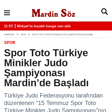
k
11:57 ┋ Midyat’ta bıçaklı kavga can aldı
11
HABERLER
SPOR
SPOR TOTO TÜRKIYE MINIKLER JUDO ŞAMPIYONASI MARDIN�...
SPOR
Spor Toto Türkiye
Minikler Judo
Şampiyonası
Mardin’de Başladı
Türkiye Judo Federasyonu tarafından
düzenlenen “15 Temmuz Spor Toto
Türkiye Minikler Judo Şampiyonası”nın