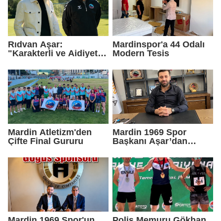
Rıdvan Aşar:
Mardinspor'a 44 Odalı
"Karakterli ve Aidiyet
Modern Tesis
Duygusu Yüksek Bir
Kadro Kuruyoruz"
Mardin Atletizm'den
Mardin 1969 Spor
Çifte Final Gururu
Başkanı Aşar’dan
kombine satışlarına
tepki: “Bu takım
Mardin’indir”
Mardin 1969 Spor'un
Polis Memuru Gökhan