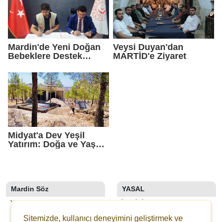
Mardin'de Yeni Doğan
Veysi Duyan'dan
Bebeklere Destek
MARTİD'e Ziyaret
Paketi
Midyat'a Dev Yeşil
Yatırım: Doğa ve Yaşam
Kompleksi Yükseliyor
Mardin Söz
YASAL
YAZARLAR
İLETIŞIM
SON DAKİKA
KÜNYE
Sitemizde, kullanıcı deneyimini geliştirmek ve