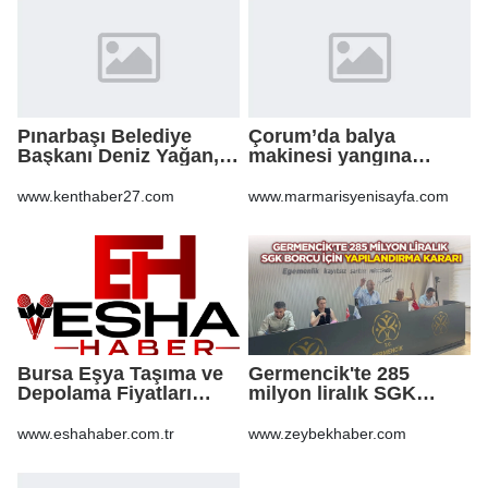
Pınarbaşı Belediye
Çorum’da balya
Başkanı Deniz Yağan,
makinesi yangına
Yeni Parti’ye geçti
sebep oldu: 500 dönüm
anız küle döndü
www.kenthaber27.com
www.marmarisyenisayfa.com
Bursa Eşya Taşıma ve
Germencik'te 285
Depolama Fiyatları
milyon liralık SGK
2026: Güvenli Hizmet
borcu için yapılandırma
İçin Bilinmesi
kararı
www.eshahaber.com.tr
www.zeybekhaber.com
Gerekenler