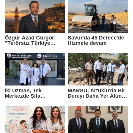
Geldik"
Özgür Azad Gürgör:
Savur'da 45 Derece'de
"Terörsüz Türkiye
Hizmete devam
Protokolü Mardin
Turizmi İçin Yeni Bir
Dönemin Başlangıcıdır"
İki Uzman, Tek
MARSU, Artuklu'da Bir
Merkezde Şifa
Dereyi Daha Yer Altına
Dağıtacak
Alıyor