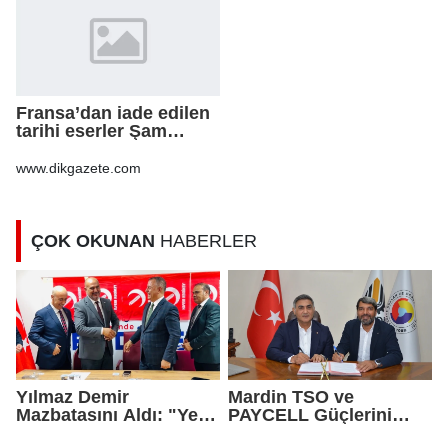
Fransa’dan iade edilen
tarihi eserler Şam
Kalesi’nde sergilendi
www.dikgazete.com
ÇOK OKUNAN
HABERLER
Yılmaz Demir
Mardin TSO ve
Mazbatasını Aldı: "Yeni
PAYCELL Güçlerini
Gelmedik, Yeniden
Birleştirdi