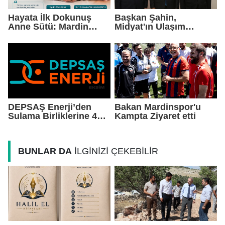
Hayata İlk Dokunuş
Başkan Şahin,
Anne Sütü: Mardin
Midyat'ın Ulaşım
EAH'den Anlamlı
Yatırımlarını Ankara'ya
Farkındalık Çağrısı
Taşıdı
DEPSAŞ Enerji’den
Bakan Mardinspor'u
Sulama Birliklerine 48
Kampta Ziyaret etti
Saatlik Can Suyu
BUNLAR DA
İLGİNİZİ ÇEKEBİLİR