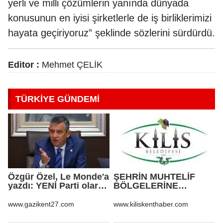
yerli ve milli çözümlerin yanında dünyada
konusunun en iyisi şirketlerle de iş birliklerimizi
hayata geçiriyoruz” şeklinde sözlerini sürdürdü.
Editor :
Mehmet ÇELİK
TÜRKİYE GÜNDEMİ
Özgür Özel, Le Monde'a
ŞEHRİN MUHTELİF
yazdı: YENİ Parti olarak
BÖLGELERİNE
farklı bir gelecek
KALDIRIM YAPILMASI
öneriyoruz
VE BOZULAN
www.gazikent27.com
www.kiliskenthaber.com
KALDIRIMLARIN
ONARILMASI YAPIM İŞİ