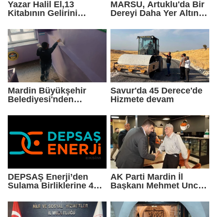
Yazar Halil El,13
MARSU, Artuklu'da Bir
Kitabının Gelirini
Dereyi Daha Yer Altına
Öğrencilere Ayırdı
Alıyor
Mardin Büyükşehir
Savur'da 45 Derece'de
Belediyesi'nden
Hizmete devam
Okullarda Yaz Mesaisi
DEPSAŞ Enerji’den
AK Parti Mardin İl
Sulama Birliklerine 48
Başkanı Mehmet Uncu:
Saatlik Can Suyu
"Doğayı Korumak,
Geleceğimizi
Korumaktır"