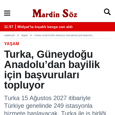
k
11:57 ┋ Midyat’ta bıçaklı kavga can aldı
11
HABERLER
YAŞAM
TURKA, GÜNEYDOĞU ANADOLU’DAN BAYILIK IÇIN BAŞVURU...
YAŞAM
Turka, Güneydoğu
Anadolu’dan bayilik
için başvuruları
topluyor
Turka 15 Ağustos 2027 itibariyle
Türkiye genelinde 249 istasyonla
hizmete başlayacak. Turka ile iş birliği