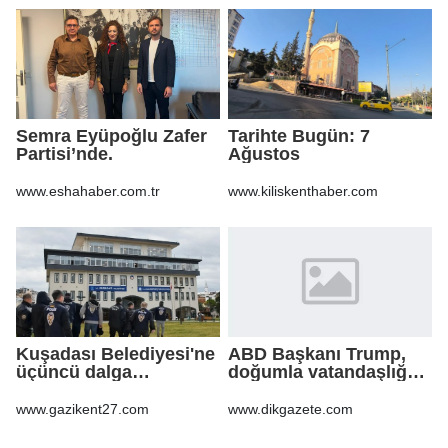
Semra Eyüpoğlu Zafer
Tarihte Bugün: 7
Partisi’nde.
Ağustos
www.eshahaber.com.tr
www.kiliskenthaber.com
Kuşadası Belediyesi'ne
ABD Başkanı Trump,
üçüncü dalga
doğumla vatandaşlığa
operasyon
yönelik kısıtlamaları
genişleten
www.gazikent27.com
www.dikgazete.com
kararnameler imzaladı