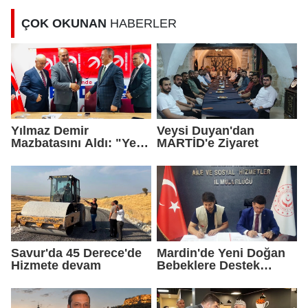
ÇOK OKUNAN
HABERLER
Yılmaz Demir
Veysi Duyan'dan
Mazbatasını Aldı: "Yeni
MARTİD'e Ziyaret
Gelmedik, Yeniden
Geldik"
Savur'da 45 Derece'de
Mardin'de Yeni Doğan
Hizmete devam
Bebeklere Destek
Paketi