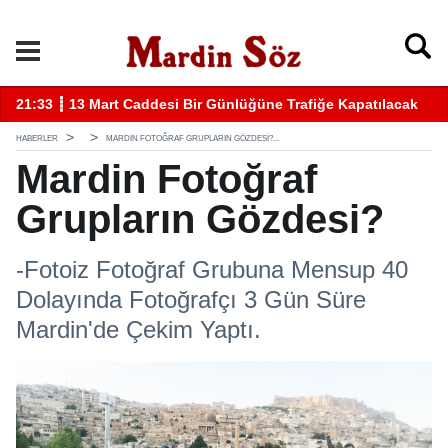
k
11:57 ┋ Midyat’ta bıçaklı kavga can aldı
11
HABERLER
MARDIN FOTOĞRAF GRUPLARIN GÖZDESI?...
Mardin Fotoğraf
Grupların Gözdesi?
-Fotoiz Fotoğraf Grubuna Mensup 40
Dolayında Fotoğrafçı 3 Gün Süre
Mardin'de Çekim Yaptı.