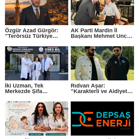
Özgür Azad Gürgör:
AK Parti Mardin İl
"Terörsüz Türkiye
Başkanı Mehmet Uncu:
Protokolü Mardin
"Doğayı Korumak,
Turizmi İçin Yeni Bir
Geleceğimizi
Dönemin Başlangıcıdır"
Korumaktır"
İki Uzman, Tek
Rıdvan Aşar:
Merkezde Şifa
"Karakterli ve Aidiyet
Dağıtacak
Duygusu Yüksek Bir
Kadro Kuruyoruz"