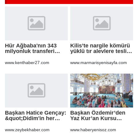
Hür Ağbaba'nın 343
Kilis’te nargile kömürü
milyonluk transferi
yüklü tır alevlere teslim
MASAK raporunda! Veli
oldu
Ağbaba'ya milyonlar
www.kenthaber27.com
www.marmarisyenisayfa.com
gitmiş
Başkan Hatice Gençay:
Başkan Özdemir’den
&quot;Didim'in her
Yaz Kur’an Kursu
noktasında gece
öğrencilerine ziyaret
gündüz
www.zeybekhaber.com
www.haberyenisoz.com
sahadayız&quot;