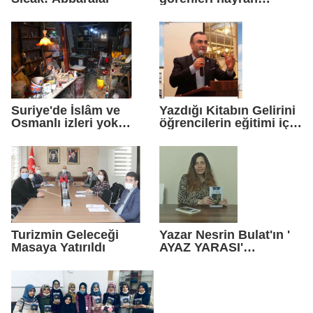
bırakıyor
Suriye'de İslâm ve
Yazdığı Kitabın Gelirini
Osmanlı izleri yok
öğrencilerin eğitimi için
edildi
harcayacak
Turizmin Geleceği
Yazar Nesrin Bulat'ın '
Masaya Yatırıldı
AYAZ YARASI'
kitapçılarda