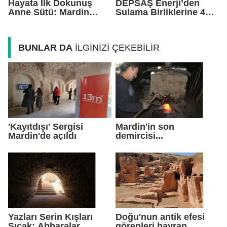
Hayata İlk Dokunuş
DEPSAŞ Enerji’den
Anne Sütü: Mardin
Sulama Birliklerine 48
EAH'den Anlamlı
Saatlik Can Suyu
Farkındalık Çağrısı
BUNLAR DA
İLGİNİZİ ÇEKEBİLİR
'Kayıtdışı' Sergisi
Mardin'in son
Mardin'de açıldı
demircisi...
Yazları Serin Kışları
Doğu'nun antik efesi
Sıcak: Abbaralar
görenleri hayran