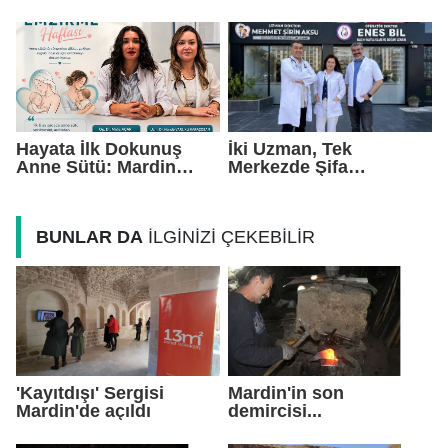
Duygusu Yüksek Bir
Rekor Ceza: 2,6 Milyon
Kadro Kuruyoruz"
TL Yaptırım
Hayata İlk Dokunuş
İki Uzman, Tek
Anne Sütü: Mardin
Merkezde Şifa
EAH'den Anlamlı
Dağıtacak
Farkındalık Çağrısı
BUNLAR DA
İLGİNİZİ ÇEKEBİLİR
'Kayıtdışı' Sergisi
Mardin'in son
Mardin'de açıldı
demircisi...