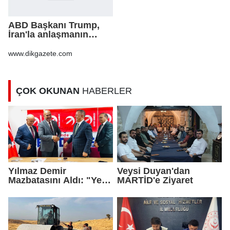
ABD Başkanı Trump,
İran'la anlaşmanın
"yakında"
sağlanabileceğini
www.dikgazete.com
söyledi
ÇOK OKUNAN
HABERLER
Yılmaz Demir
Veysi Duyan'dan
Mazbatasını Aldı: "Yeni
MARTİD'e Ziyaret
Gelmedik, Yeniden
Geldik"